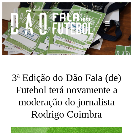
Saltar
para
o
conteúdo
3ª Edição do Dão Fala (de)
Futebol terá novamente a
moderação do jornalista
Rodrigo Coimbra