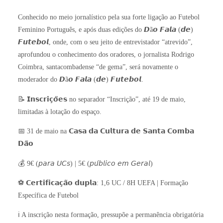
Conhecido no meio jornalístico pela sua forte ligação ao Futebol
Feminino Português, e após duas edições do 𝘿ã𝙤 𝙁𝙖𝙡𝙖 (𝙙𝙚)
𝙁𝙪𝙩𝙚𝙗𝙤𝙡, onde, com o seu jeito de entrevistador “atrevido”,
aprofundou o conhecimento dos oradores, o jornalista Rodrigo
Coimbra, santacombadense “de gema”, será novamente o
moderador do 𝘿ã𝙤 𝙁𝙖𝙡𝙖 (𝙙𝙚) 𝙁𝙪𝙩𝙚𝙗𝙤𝙡.
📝 𝗜𝗻𝘀𝗰𝗿𝗶𝗰̧𝗼̃𝗲𝘀 no separador “Inscrição”, até 19 de maio,
limitadas à lotação do espaço.
📅 31 de maio na 𝗖𝗮𝘀𝗮 𝗱𝗮 𝗖𝘂𝗹𝘁𝘂𝗿𝗮 𝗱𝗲 𝗦𝗮𝗻𝘁𝗮 𝗖𝗼𝗺𝗯𝗮
𝗗𝗮̃𝗼
💰 9€ (𝘱𝘢𝘳𝘢 𝘜𝘊𝘴) | 5€ (𝘱𝘶́𝘣𝘭𝘪𝘤𝘰 𝘦𝘮 𝘎𝘦𝘳𝘢𝘭)
⚽️ 𝗖𝗲𝗿𝘁𝗶𝗳𝗶𝗰𝗮𝗰̧𝗮̃𝗼 𝗱𝘂𝗽𝗹𝗮: 1,6 UC / 8H UEFA | Formação
Específica de Futebol
ℹ️ A inscrição nesta formação, pressupõe a permanência obrigatória