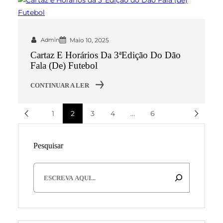
Admin
Maio 10, 2025
Cartaz E Horários Da 3ªEdição Do Dão
Fala (de) Futebol
CONTINUAR A LER
1
2
3
4
…
6
Pesquisar
S
e
a
r
c
h