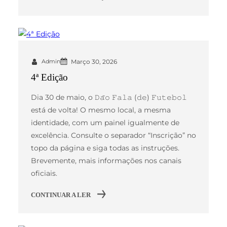
Admin
Março 30, 2026
4ª Edição
Dia 30 de maio, o 𝙳𝚊̃𝚘 𝙵𝚊𝚕𝚊 (𝚍𝚎) 𝙵𝚞𝚝𝚎𝚋𝚘𝚕
está de volta! O mesmo local, a mesma
identidade, com um painel igualmente de
excelência. Consulte o separador “Inscrição” no
topo da página e siga todas as instruções.
Brevemente, mais informações nos canais
oficiais.
CONTINUAR A LER