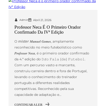
Admin
Abril 21, 2026
Professor Neca É O Primeiro Orador
Confirmado Da IVª Edição
O 𝘮𝘪𝘴𝘵𝘦𝘳 𝑴𝒂𝒏𝒖𝒆𝒍 𝑮𝒐𝒎𝒆𝒔, amplamente
reconhecido no meio futebolístico como
𝑷𝒓𝒐𝒇𝒆𝒔𝒔𝒐𝒓 𝑵𝒆𝒄𝒂, é o primeiro orador confirmado
da 4.ª edição do 𝙳𝚊̃𝚘 𝙵𝚊𝚕𝚊 (𝚍𝚎) 𝙵𝚞𝚝𝚎𝚋𝚘𝚕.
Com um percurso vasto e marcante,
construiu carreira dentro e fora de Portugal,
levando o conhecimento do treinador
português a diferentes realidades
competitivas. Reconhecido pela sua
capacidade de adaptação e…
CONTINUAR A LER