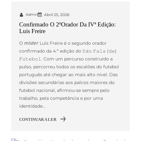
Admin
Abril 25, 2026
Confirmado O 2ºOrador Da IVª Edição:
Luis Freire
O 𝘮𝘪𝘴𝘵𝘦𝘳 Luís Freire é o segundo orador
confirmado da 4.ª edição do 𝙳𝚊̃𝚘 𝙵𝚊𝚕𝚊 (𝚍𝚎)
𝙵𝚞𝚝𝚎𝚋𝚘𝚕. Com um percurso construído a
pulso, percorreu todos os escalões do futebol
português até chegar ao mais alto nível. Das
divisões secundárias aos palcos maiores do
futebol nacional, afirmou-se sempre pelo
trabalho, pela competência e por uma
identidade…
CONTINUAR A LER