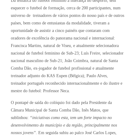
Da temática do futebol feminino à liderança no desporto, sem
esquecer o futebol de formação, cerca de 200 participantes, num
universo de treinadores de vários pontos do nosso país e de outros
países, bem como de entusiastas da modalidade, tiveram a
oportunidade de assistir a cinco painéis que contaram com
oradores de excelência do panorama nacional e internacional:
Francisca Martins, natural de Viseu, e atualmente selecionadora
nacional de futebol feminino de Sub-23; Luís Freire, selecionador
nacional masculino de Sub-21; João Coimbra, natural de Santa
Comba Dão, ex-jogador de futebol profissional e atualmente
treinador adjunto do KAS Eupen (Bélgica); Paulo Alves,
treinador português reconhecido internacionalmente e do ilustre e
mestre do futebol: Professor Neca.
O pontapé de saída do colóquio foi dado pela Presidente da
Câmara Municipal de Santa Comba Dão, Inês Matos, que
sublinhou:
“iniciativas como esta, tem um forte impacto no
desenvolvimento do município e da região, principalmente nos
nossos jovens”.
Em seguida subiu ao palco José Carlos Lopes,