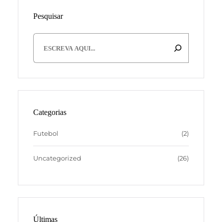
Pesquisar
S
e
a
r
c
h
Categorias
Futebol
(2)
Uncategorized
(26)
Últimas