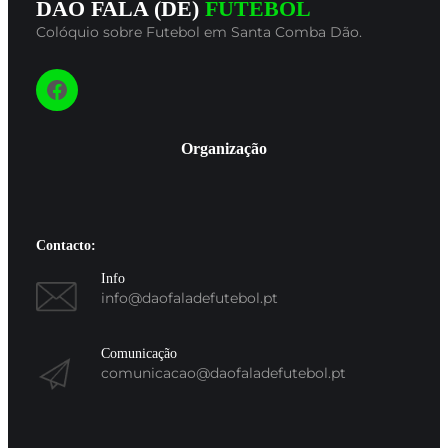
DÃO FALA (DE)
FUTEBOL
Colóquio sobre Futebol em Santa Comba Dão.
Siga-nos
Organização
Contacto:
Info
info@daofaladefutebol.pt
Comunicação
comunicacao@daofaladefutebol.pt