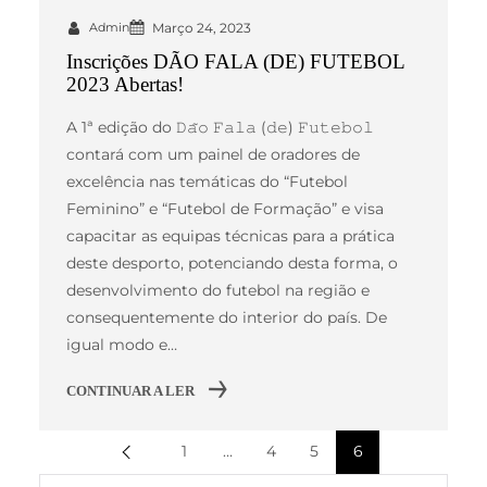
Admin
Março 24, 2023
Inscrições DÃO FALA (DE) FUTEBOL
2023 Abertas!
A 1ª edição do 𝙳𝚊̃𝚘 𝙵𝚊𝚕𝚊 (𝚍𝚎) 𝙵𝚞𝚝𝚎𝚋𝚘𝚕
contará com um painel de oradores de
excelência nas temáticas do “Futebol
Feminino” e “Futebol de Formação” e visa
capacitar as equipas técnicas para a prática
deste desporto, potenciando desta forma, o
desenvolvimento do futebol na região e
consequentemente do interior do país. De
igual modo e…
CONTINUAR A LER
1
…
4
5
6